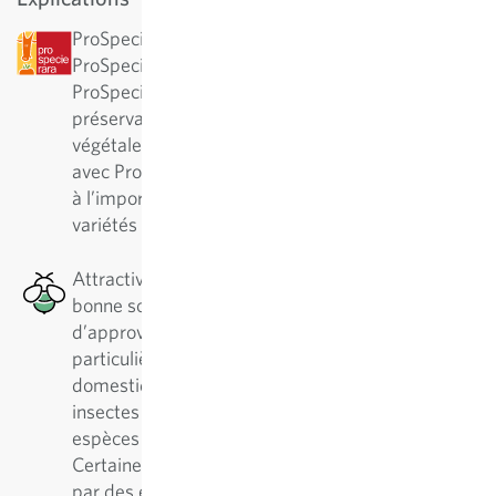
ProSpecieRara : cette variété a été désignée par
ProSpecieRara comme variété rare ou ancienne.
ProSpecieRara est une fondation pour la
préservation de la diversité des variétés
végétales rares. En collaboration à long terme
avec ProSpecieRara, Sativa participe activement
à l’importante préservation et au soin de ces
variétés traditionnelles.
Attractive pour les abeilles : Cette plante est une
bonne source de nectar en termes
d’approvisionnement en pollen, ce qui est
particulièrement bénéfique pour les abeilles
domestiques et solitaires, ainsi que pour d’autres
insectes pollinisateurs. Il existe plus de 500
espèces différentes d'abeilles solitaires.
Certaines plantes sont préférablement visitées
par des espèces spécialistes, d'autres par des