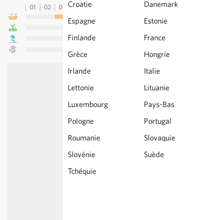
Croatie
Danemark
01
02
03
04
05
06
07
08
09
10
11
12
13
Espagne
Estonie
Finlande
France
Grèce
Hongrie
Irlande
Italie
Lettonie
Lituanie
Luxembourg
Pays-Bas
Pologne
Portugal
Roumanie
Slovaquie
Slovénie
Suède
Tchéquie