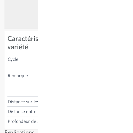
Caractéristiques spécifiques à la
variété
Cycle
bisannuel
plante de jardin et de
Remarque
balcon, positive pour les
insectes pollinisateurs
Anchusa capensis
Distance sur les lignes
20-25 cm
Distance entre les lignes
20-25 cm
Profondeur de semis
0.5 cm
Explications