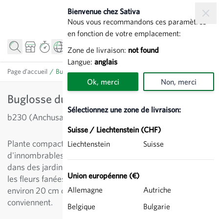
Allez au contenu
Bienvenue chez Sativa
Nous vous recommandons ces paramètres
en fonction de votre emplacement:
Zone de livraison:
not found
Langue:
anglais
Page d’accueil
/
Buglosse du Cap - Anchusa capensis
Ok, merci
Non, merci
Buglosse du Cap - Anchusa capensis
Sélectionnez une zone de livraison:
b230 (Anchusa capensis)
Suisse / Liechtenstein (CHF)
Plante compacte, aimant le soleil, qui fleurit en été avec
Liechtenstein
Suisse
d'innombrables fleurs brillantes bleu gentiane. Très belle
dans des jardinières ou des pots. Couper régulièrement
Union européenne (€)
les fleurs fanées pour prolonger la floraison. Atteint
environ 20 cm de haut. Se resème dans les endroits qui
Allemagne
Autriche
conviennent.
Belgique
Bulgarie