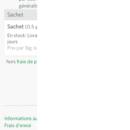
généralistes.
Sachet
Sachet
3,21 €
(0.5 g)
En stock
:
Livraison 3-5
AJOUTER AU PANIER
jours
Prix par
1kg: 6 420,00 €
hors
frais de port
, TVA comprise
du pays du fournisseur
Informations au client
Frais d'envoi