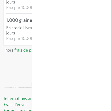
jours
Prix par
1000k: 75,33 €
1.000 graines
51,84 €
En stock
:
Livraison 3-5
AJOUTER AU PANIER
jours
Prix par
1000k: 51,84 €
hors
frais de port
, TVA comprise
du pays du fournisseur
Informations au client
Frais d'envoi
Formulaire standard de révocation