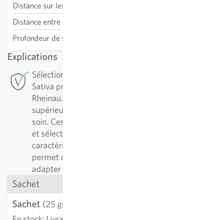
Distance sur les lignes
40 cm
Distance entre les lignes
75 cm
Profondeur de semis
1 cm
Explications
Sélection de conservation: Pour cette variété,
Sativa pratique la sélection de conservation à
Rheinau. Pour assurer une variété de qualité
supérieure, il est essentiel de l’entretenir avec
soin. Ces variétés sont régulièrement reproduites
et sélectionnées en fonction de leurs
caractéristiques positives. Cette démarche
permet de les améliorer continuellement et de les
adapter aux conditions de culture.
Sachet
Sachet
3,58 €
(25 graines)
En stock
:
Livraison 3-5