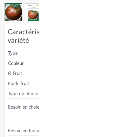
View larger image
View larger image
View larger image
Caractéristiques spécifiques à la
variété
Type
charnu
Couleur
rouge et vert foncé
Ø Fruit
6 cm
Poids fruit
100 g
Type de plante
à tuteurer
haut, culture sous abris
Besoin en chaleur
conseillée
Solanum lycopersicum
Besoin en fumure
haut