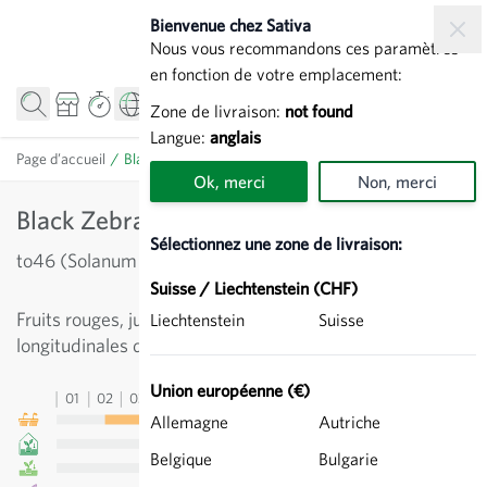
Allez au contenu
Bienvenue chez Sativa
Nous vous recommandons ces paramètres
en fonction de votre emplacement:
Zone de livraison:
not found
Langue:
anglais
Page d’accueil
/
Black Zebra - Tomate charnue
Ok, merci
Non, merci
Black Zebra - Tomate charnue
Sélectionnez une zone de livraison:
to46 (Solanum lycopersicum)
Suisse / Liechtenstein (CHF)
Fruits rouges, juteux, savoureux aux rayures
Liechtenstein
Suisse
longitudinales de vert clair à foncé.
Union européenne (€)
01
02
03
04
05
06
07
08
09
10
11
12
13
Allemagne
Autriche
Belgique
Bulgarie