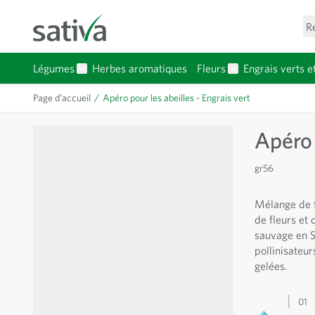
Allez au contenu
R
Légumes
Herbes aromatiques
Fleurs
Engrais verts e
Afficher le sous-menu pour la catégorie Légumes
Afficher le sous-
Page d’accueil
/
Apéro pour les abeilles - Engrais vert
Apéro 
gr56
Mélange de f
de fleurs et 
sauvage en Su
pollinisateur
gelées.
01