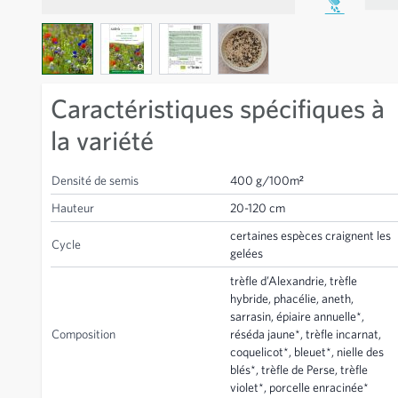
View larger image
View larger image
View larger image
View larger image
Caractéristiques spécifiques à
la variété
Densité de semis
400 g/100m²
Hauteur
20-120 cm
certaines espèces craignent les
Cycle
gelées
trèfle d’Alexandrie, trèfle
hybride, phacélie, aneth,
sarrasin, épiaire annuelle*,
Composition
réséda jaune*, trèfle incarnat,
coquelicot*, bleuet*, nielle des
blés*, trèfle de Perse, trèfle
violet*, porcelle enracinée*