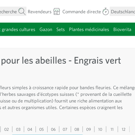
echerche
Revendeurs
Commande directe
Deutschland
t grandes cultures
Gazon
Sets
Plantes médicinales
Bioverita
menu pour la catégorie Fleurs
pour les abeilles - Engrais vert
leurs simples à croissance rapide pour bandes fleuries. Ce mélang
d’herbes sauvages d’écotypes suisses (* provenant de la cueillette
isse ou de multiplication) fournit une riche alimentation aux
s et autres organismes utiles. Certaines espèces craignent les
02
03
04
05
06
07
08
09
10
11
12