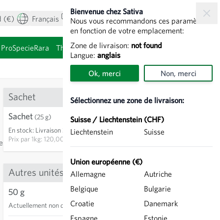
Bienvenue chez Sativa
 (€)
Français
Mon compte
Voir le panier
Nous vous recommandons ces paramètres
en fonction de votre emplacement:
Zone de livraison:
not found
ProSpecieRara
Thèmes
Graines à germer
Langue:
anglais
Ok, merci
Non, merci
Sachet
Sélectionnez une zone de livraison:
Sachet
3,00 €
(25 g)
Suisse / Liechtenstein (CHF)
En stock
:
Livraison 3-5 jours
Liechtenstein
Suisse
AJOUTER AU PANIER
Prix par
1kg: 120,00 €
e
Union européenne (€)
Autres unités
Allemagne
Autriche
Belgique
Bulgarie
50 g
Croatie
Danemark
Actuellement non disponible
13
Espagne
Estonie