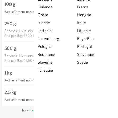
100 g
Finlande
France
Actuellement non disponible
Grèce
Hongrie
Irlande
Italie
250 g
14,30 €
Lettonie
Lituanie
En stock
:
Livraison 3-5 jours
AJOUTER AU PANIER
Prix par
1kg: 57,20 €
Luxembourg
Pays-Bas
Pologne
Portugal
500 g
23,80 €
Roumanie
Slovaquie
En stock
:
Livraison 3-5 jours
AJOUTER AU PANIER
Prix par
1kg: 47,60 €
Slovénie
Suède
Tchéquie
1 kg
Actuellement non disponible
2.5 kg
Actuellement non disponible
hors
frais de port
, TVA comprise
du pays du fournisseur