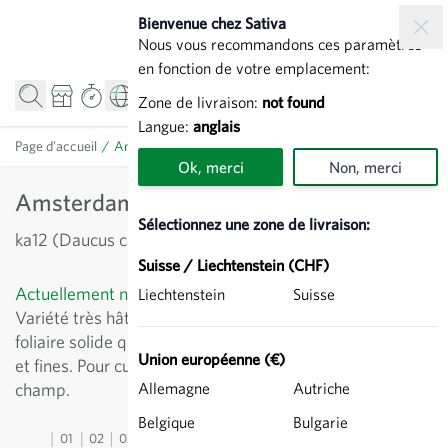
Allez au contenu
Bienvenue chez Sativa
Nous vous recommandons ces paramètres
en fonction de votre emplacement:
Zone de livraison:
not found
Langue:
anglais
Page d’accueil
/
Amsterdam 2 - Carotte
Ok, merci
Non, merci
Amsterdam 2 - Carotte
Sélectionnez une zone de livraison:
ka12 (Daucus carota)
Suisse / Liechtenstein (CHF)
Actuellement non disponible
Liechtenstein
Suisse
Variété très hâtive au feuillage relevé et court. Attache
foliaire solide qui convient au bottelage. Racines longues
Union européenne (€)
et fines. Pour culture primeur sous-abri et précoce plein
champ.
Allemagne
Autriche
Belgique
Bulgarie
01
02
03
04
05
06
07
08
09
10
11
12
13