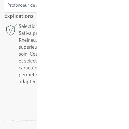
Profondeur de semis
1-2 cm
Explications
Sélection de conservation: Pour cette variété,
Sativa pratique la sélection de conservation à
Rheinau. Pour assurer une variété de qualité
supérieure, il est essentiel de l’entretenir avec
soin. Ces variétés sont régulièrement reproduites
et sélectionnées en fonction de leurs
caractéristiques positives. Cette démarche
permet de les améliorer continuellement et de les
adapter aux conditions de culture.