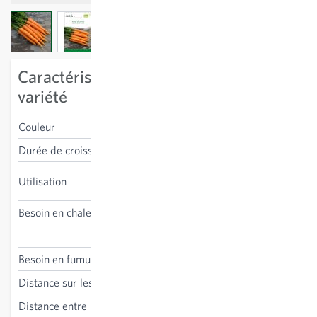
View larger image
View larger image
View larger image
Caractéristiques spécifiques à la
variété
Couleur
orange
Durée de croissance
80-90 jours
bottelage, consommation en
Utilisation
frais
Besoin en chaleur
bas
Daucus carota
Besoin en fumure
bas-moyen
Distance sur les lignes
1-2 cm
Distance entre les lignes
25-35 cm