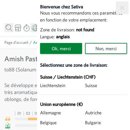
Allez au contenu
Bienvenue chez Sativa
Nous vous recommandons ces paramètres
en fonction de votre emplacement:
Zone de livraison:
not found
Langue:
anglais
Page d’accueil
/
Amish Pasta - Tomate pelati
Ok, merci
Non, merci
Amish Pasta - Tomate pelati
Sélectionnez une zone de livraison:
to88 (Solanum lycopersicum)
Suisse / Liechtenstein (CHF)
Se développe en hauteur et mûrit tardivement. Tomate
Liechtenstein
Suisse
très aromatique autant en sauce que crue. Grands fruits
oblongs, de forme variable.
Union européenne (€)
Allemagne
Autriche
01
02
03
04
05
06
07
08
09
10
11
12
13
Belgique
Bulgarie