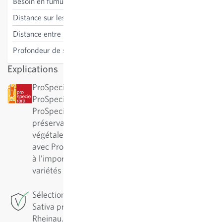
Besoin en fumure
haut
Distance sur les lignes
40 cm
Distance entre les lignes
75 cm
Profondeur de semis
1 cm
Explications
ProSpecieRara : cette variété a été désignée par
ProSpecieRara comme variété rare ou ancienne.
ProSpecieRara est une fondation pour la
préservation de la diversité des variétés
végétales rares. En collaboration à long terme
avec ProSpecieRara, Sativa participe activement
à l’importante préservation et au soin de ces
variétés traditionnelles.
Sélection de conservation: Pour cette variété,
Sativa pratique la sélection de conservation à
Rheinau. Pour assurer une variété de qualité