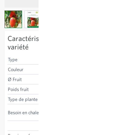
View larger image
View larger image
View larger image
View larger image
Caractéristiques spécifiques à la
variété
Type
pelati
Couleur
rouge
Ø Fruit
7 cm
Poids fruit
125 g
Type de plante
à tuteurer
haut, culture sous abris
Besoin en chaleur
conseillée
Solanum lycopersicum