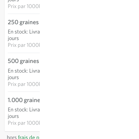
Prix par
1000k: 135,42 €
250 graines
23,53 €
En stock
:
Livraison 3-5
AJOUTER AU PANIER
jours
Prix par
1000k: 94,13 €
500 graines
39,07 €
En stock
:
Livraison 3-5
AJOUTER AU PANIER
jours
Prix par
1000k: 78,14 €
1.000 graines
53,78 €
En stock
:
Livraison 3-5
AJOUTER AU PANIER
jours
Prix par
1000k: 53,78 €
hors
frais de port
, TVA comprise
du pays du fournisseur