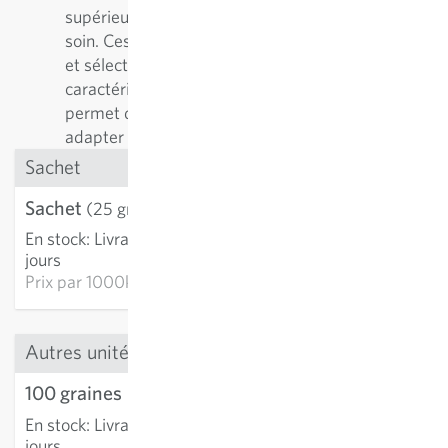
supérieure, il est essentiel de l’entretenir avec
soin. Ces variétés sont régulièrement reproduites
et sélectionnées en fonction de leurs
caractéristiques positives. Cette démarche
permet de les améliorer continuellement et de les
adapter aux conditions de culture.
Sachet
Sachet
3,72 €
(25 graines)
En stock
:
Livraison 3-5
AJOUTER AU PANIER
jours
Prix par
1000k: 148,74 €
Autres unités
100 graines
13,54 €
En stock
:
Livraison 3-5
AJOUTER AU PANIER
jours